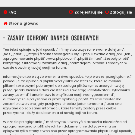
FAQ
Zarejestruj się
Zaloguj się
Strona główna
- Zasady ochrony danych osobowych
Ten tekst opisuje, w jaki sposób „” i firmy stowarzyszone zwane dalej „my”,
„nas”, „nasz”, „”, „https://forum.sociosgornik.org” i phpBB zwane dalej „oni”, „ich”,
„oprogramowanie phpBB”, „www.phpbb.com”, „phpBB Limited”, „Zespoły phpBB”,
korzystają z informacji zwanymi dalej „informacjami o tobie” zebranych w
czasie dowolnej twojej sesji na forum.
Informacje o tobie są zbierane na dwa sposoby. Po pierwsze, przeglądanie „”
powoduje, że aplikacja phpBB tworzy kilka ciasteczek, które są małymi
plikami tekstowymi pobranymi do katalogu plików tymczasowych twojej
przeglądarki. Pierwsze dwa ciasteczka zawierają identyfikator użytkownika
zwany „user-id” i anonimowy identyfikator sesji zwany „session-id”,
automatycznie przyznane ci przez aplikację phpBB. Trzecie ciasteczko
zostanie utworzone, gdy przejrzysz chociaż jeden temat na „”. Jest ono
używane do zapisania informacji, które tematy zostały przez ciebie
przeczytane i służy do ułatwienia ci nawigacji na forum.
W czasie przeglądania „” możemy też utworzyć ciasteczka niezależne od
oprogramowania phpBB, ale ich ten dokument nie dotyczy – ma on
opisywać tylko strony stworzone przez oprogramowanie phpBB. Drugi sposób,