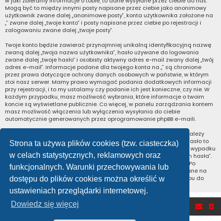
w jaki zbieramy informacje o tobie, to dane wysyłane przez ciebie do nas.
Mogą być to między innymi posty napisane przez ciebie jako anonimowy
użytkownik zwane dalej „anonimowe posty”, konta użytkownika założone na
„” zwane dalej „twoje konto” i posty napisane przez ciebie po rejestracji i
zalogowaniu zwane dalej „twoje posty”.
Twoje konto będzie zawierać przynajmniej unikalną identyfikacyjną nazwę
zwaną dalej „twoja nazwa użytkownika”, hasło używane do logowania
zwane dalej „twoje hasło” i osobisty aktywny adres e-mail zwany dalej „twój
adres e-mail”. Informacje podane dla twojego konta na „” są chronione
przez prawa dotyczące ochrony danych osobowych w państwie, w którym
stoi nasz serwer. Mamy prawo wymagać podania dodatkowych informacji
przy rejestracji, i to my ustalamy czy podanie ich jest konieczne, czy nie. W
każdym przypadku, masz możliwość wybrania, które informacje o twoim
koncie są wyświetlane publicznie. Co więcej, w panelu zarządzania kontem
masz możliwość włączenia lub wyłączenia wysyłania do ciebie
automatycznie generowanych przez oprogramowanie phpBB e-maili.
Twoje hasło jest zaszyfrowane, więc jest bezpieczne, niemniej nie należy
używać tego samego hasła na różnych witrynach internetowych. Hasło to
Strona ta używa plików cookies (tzw. ciasteczka)
umożliwia dostęp do twojego konta na „”, więc chroń je i w żadnym wypadku
w celach statystycznych, reklamowych oraz
nie podawaj
nikomu
. Jeśli je zapomnisz, użyj funkcji „Nie pamiętam hasła”.
Witryna poprosi cię o podanie nazwy użytkownika i adresu e-mail. Po
funkcjonalnych. Warunki przechowywania lub
podaniu tych danych zostanie wygenerowane nowe hasło i przesłane na
podany przez ciebie adres e-mail. Umożliwi ono odzyskanie dostępu do
dostępu do plików cookies można określić w
twojego konta.
ustawieniach przeglądarki internetowej.
Dowiedz się więcej
Strona główna