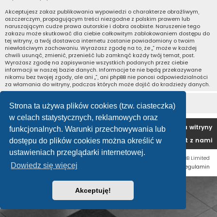
Akceptujesz zakaz publikowania wypowiedzi o charakterze obraźliwym,
oszczerczym, propagującym treści niezgodne z polskim prawem lub
naruszającym cudze prawa autorskie i dobra osobiste. Naruszenie tego
zakazu może skutkować dla ciebie całkowitym zablokowaniem dostępu do
tej witryny, a twój dostawca internetu zostanie powiadomiony o twoim
niewłaściwym zachowaniu. Wyrażasz zgodę na to, że „” może w każdej
chwili usunąć, zmienić, przenieść lub zamknąć każdy twój temat, post.
Wyrażasz zgodę na zapisywanie wszystkich podanych przez ciebie
informacji w naszej bazie danych. Informacje te nie będą przekazywane
nikomu bez twojej zgody, ale ani „”, ani phpBB nie ponosi odpowiedzialności
za włamania do witryny, podczas których może dojść do kradzieży danych.
Strona ta używa plików cookies (tzw. ciasteczka)
w celach statystycznych, reklamowych oraz
Strona główna
Usuń ciasteczka witryny
funkcjonalnych. Warunki przechowywania lub
Kontakt z nami
dostępu do plików cookies można określić w
ustawieniach przeglądarki internetowej.
Technologię dostarcza
phpBB
® Forum Software © phpBB Limited
Dowiedz się więcej
Zasady ochrony danych osobowych
|
Regulamin
Akceptuję!