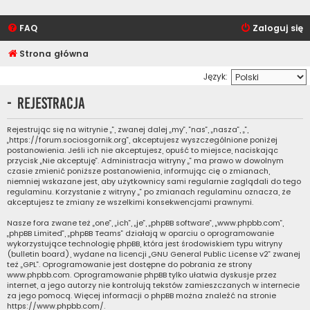
FAQ
Zaloguj się
Strona główna
Język:
- Rejestracja
Rejestrując się na witrynie „”, zwanej dalej „my”, ”nas”, „nasza”, „”,
„https://forum.sociosgornik.org”, akceptujesz wyszczególnione poniżej
postanowienia. Jeśli ich nie akceptujesz, opuść to miejsce, naciskając
przycisk „Nie akceptuję”. Administracja witryny „” ma prawo w dowolnym
czasie zmienić poniższe postanowienia, informując cię o zmianach,
niemniej wskazane jest, aby użytkownicy sami regularnie zaglądali do tego
regulaminu. Korzystanie z witryny „” po zmianach regulaminu oznacza, że
akceptujesz te zmiany ze wszelkimi konsekwencjami prawnymi.
Nasze fora zwane też „one”, „ich”, „je”, „phpBB software”, „www.phpbb.com”,
„phpBB Limited”, „phpBB Teams” działają w oparciu o oprogramowanie
wykorzystujące technologię phpBB, która jest środowiskiem typu witryny
(bulletin board), wydane na licencji „
GNU General Public License v2
” zwanej
też „GPL”. Oprogramowanie jest dostępne do pobrania ze strony
www.phpbb.com
. Oprogramowanie phpBB tylko ułatwia dyskusje przez
internet, a jego autorzy nie kontrolują tekstów zamieszczanych w internecie
za jego pomocą. Więcej informacji o phpBB można znaleźć na stronie
https://www.phpbb.com/
.